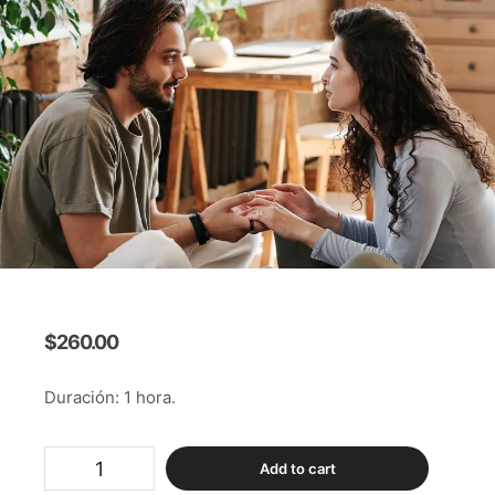
$
260.00
Duración: 1 hora.
Comunicación
Add to cart
en