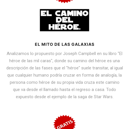
EL MITO DE LAS GALAXIAS
Analizamos lo propuesto por Joseph Campbell en su libro "El
héroe de las mil caras", donde su camino del héroe es una
descripción de las fases que el "héroe" suele transitar, al igual
que cualquier humano podría cruzar en forma de analogía, la
persona como héroe de su propia vida cruza este camino
que va desde el llamado hasta el regreso a casa. Todo
expuesto desde el ejemplo de la saga de Star Wars.