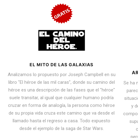
EL MITO DE LAS GALAXIAS
AR
Analizamos lo propuesto por Joseph Campbell en su
libro "El héroe de las mil caras", donde su camino del
Se ha 
héroe es una descripción de las fases que el "héroe"
parec
suele transitar, al igual que cualquier humano podría
situac
cruzar en forma de analogía, la persona como héroe
y d
de su propia vida cruza este camino que va desde el
compor
llamado hasta el regreso a casa. Todo expuesto
supu
desde el ejemplo de la saga de Star Wars.
c
per