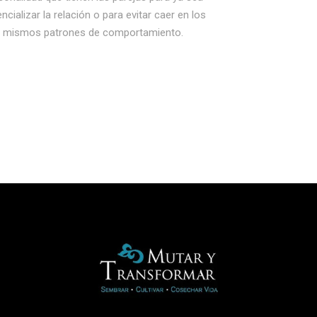
ncializar la relación o para evitar caer en los
mismos patrones de comportamiento.