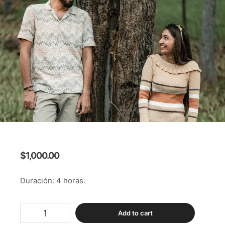
$
1,000.00
Duración: 4 horas.
Fases
Add to cart
de